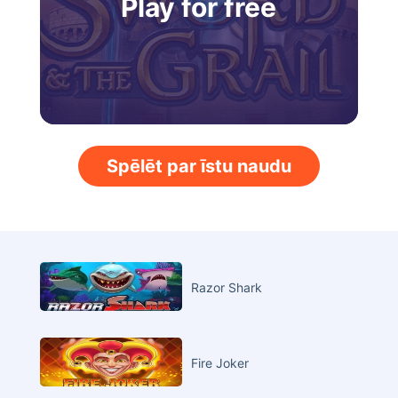
Play for free
Spēlēt par īstu naudu
Razor Shark
Fire Joker