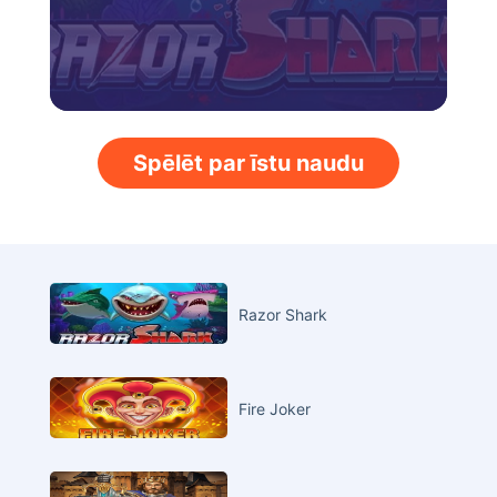
Spēlēt par īstu naudu
Razor Shark
Fire Joker