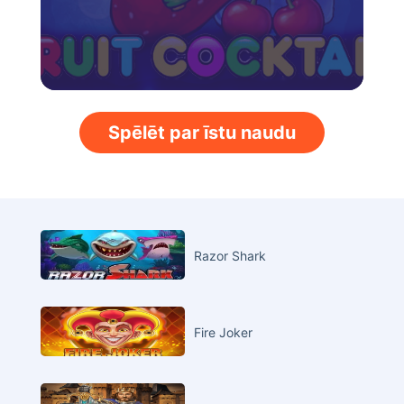
Spēlēt par īstu naudu
Razor Shark
Fire Joker