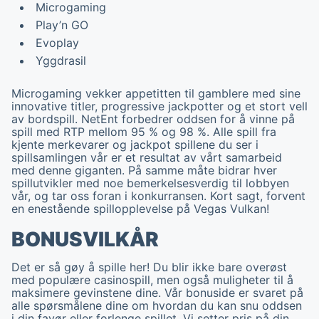
Microgaming
Play’n GO
Evoplay
Yggdrasil
Microgaming vekker appetitten til gamblere med sine
innovative titler, progressive jackpotter og et stort vell
av bordspill. NetEnt forbedrer oddsen for å vinne på
spill med RTP mellom 95 % og 98 %. Alle spill fra
kjente merkevarer og jackpot spillene du ser i
spillsamlingen vår er et resultat av vårt samarbeid
med denne giganten. På samme måte bidrar hver
spillutvikler med noe bemerkelsesverdig til lobbyen
vår, og tar oss foran i konkurransen. Kort sagt, forvent
en enestående spillopplevelse på
Vegas Vulkan
!
BONUSVILKÅR
Det er så gøy å spille her! Du blir ikke bare overøst
med populære casinospill, men også muligheter til å
maksimere gevinstene dine. Vår bonuside er svaret på
alle spørsmålene dine om hvordan du kan snu oddsen
i din favør eller forlenge spillet. Vi setter pris på din