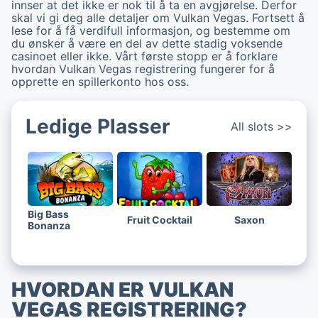
innser at det ikke er nok til å ta en avgjørelse. Derfor
skal vi gi deg alle detaljer om Vulkan Vegas. Fortsett å
lese for å få verdifull informasjon, og bestemme om
du ønsker å være en del av dette stadig voksende
casinoet eller ikke. Vårt første stopp er å forklare
hvordan
Vulkan Vegas registrering
fungerer for å
opprette en spillerkonto hos oss.
Ledige Plasser
All slots >>
Big Bass
rk
Fruit Cocktail
Saxon
I
Bonanza
HVORDAN ER VULKAN
VEGAS REGISTRERING?