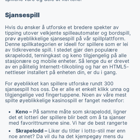
Sjansespill
Hvis du ønsker å utforske et bredere spekter av
tipping utover velkjente spilleautomater og bordspill,
prøv øyeblikkelige sjansespill på vår spillplattform.
Denne spillkategorien er ideell for spillere som er lei
av tidkrevende spill. I stedet gjør den populære
skrapelodd, terningkast og keno tilgjengelig på alle
stasjonære og mobile enheter. Så lenge du er drevet
av en pålitelig Internett-tilkobling og har en HTML5-
nettleser installert på enheten din, er du i gang.
For øyeblikket kan spillere utforske rundt 300
sjansespill hos oss. De er alle et enkelt klikk unna og
tilgjengelige ved fingertuppene. Noen av våre mest
spilte øyeblikkelige kasinospill er fanget nedenfor:
Keno –
På samme måte som skrapelodd, ligner
det et lotteri der spillere blir bedt om å ta sjanser
med favorittnumrene sine. Vi har de best rangerte
Skrapelodd –
Liker du titler i lotto-stil mer enn
noe annet? Da vil du ha det kjempegøy mens du