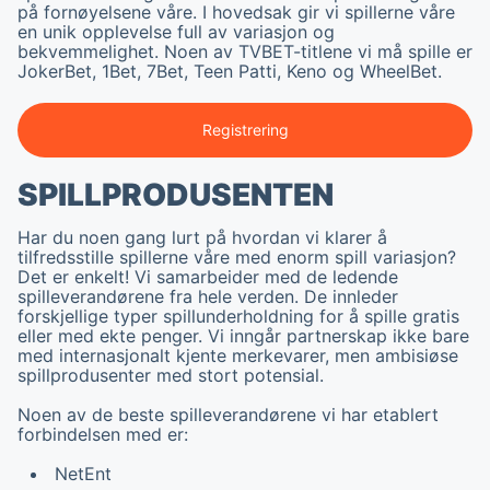
på fornøyelsene våre. I hovedsak gir vi spillerne våre
en unik opplevelse full av variasjon og
bekvemmelighet. Noen av TVBET-titlene vi må spille er
JokerBet, 1Bet, 7Bet, Teen Patti, Keno og WheelBet.
Registrering
SPILLPRODUSENTEN
Har du noen gang lurt på hvordan vi klarer å
tilfredsstille spillerne våre med enorm spill variasjon?
Det er enkelt! Vi samarbeider med de ledende
spilleverandørene fra hele verden. De innleder
forskjellige typer spillunderholdning for å spille gratis
eller med ekte penger. Vi inngår partnerskap ikke bare
med internasjonalt kjente merkevarer, men ambisiøse
spillprodusenter med stort potensial.
Noen av de beste spilleverandørene vi har etablert
forbindelsen med er:
NetEnt