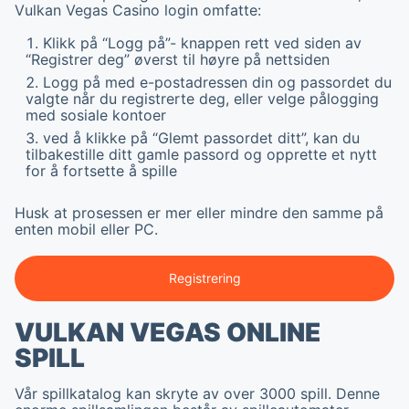
Vulkan Vegas Casino login omfatte:
Klikk på “Logg på”- knappen rett ved siden av
“Registrer deg” øverst til høyre på nettsiden
Logg på med e-postadressen din og passordet du
valgte når du registrerte deg, eller velge pålogging
med sosiale kontoer
ved å klikke på “Glemt passordet ditt”, kan du
tilbakestille ditt gamle passord og opprette et nytt
for å fortsette å spille
Husk at prosessen er mer eller mindre den samme på
enten mobil eller PC.
Registrering
VULKAN VEGAS ONLINE
SPILL
Vår spillkatalog kan skryte av over 3000 spill. Denne