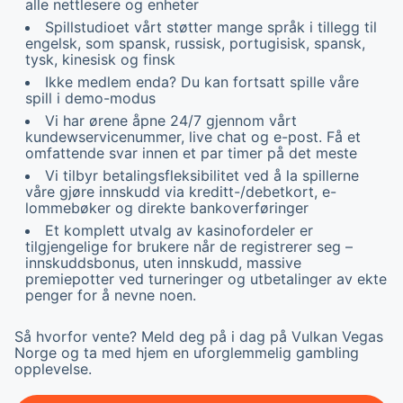
alle nettlesere og enheter
Spillstudioet vårt støtter mange språk i tillegg til
engelsk, som spansk, russisk, portugisisk, spansk,
tysk, kinesisk og finsk
Ikke medlem enda? Du kan fortsatt spille våre
spill i demo-modus
Vi har ørene åpne 24/7 gjennom vårt
kundewservicenummer, live chat og e-post. Få et
omfattende svar innen et par timer på det meste
Vi tilbyr betalingsfleksibilitet ved å la spillerne
våre gjøre innskudd via kreditt-/debetkort, e-
lommebøker og direkte bankoverføringer
Et komplett utvalg av kasinofordeler er
tilgjengelige for brukere når de registrerer seg –
innskuddsbonus, uten innskudd, massive
premiepotter ved turneringer og utbetalinger av ekte
penger for å nevne noen.
Så hvorfor vente? Meld deg på i dag på
Vulkan Vegas
Norge
og ta med hjem en uforglemmelig gambling
opplevelse.