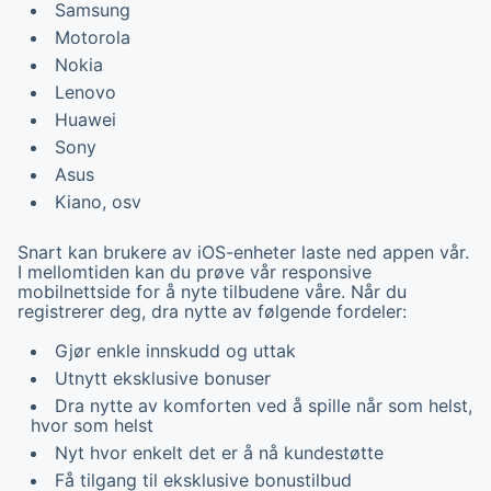
Samsung
Motorola
Nokia
Lenovo
Huawei
Sony
Asus
Kiano, osv
Snart kan brukere av iOS-enheter laste ned appen vår.
I mellomtiden kan du prøve vår responsive
mobilnettside for å nyte tilbudene våre. Når du
registrerer deg, dra nytte av følgende fordeler:
Gjør enkle innskudd og uttak
Utnytt eksklusive bonuser
Dra nytte av komforten ved å spille når som helst,
hvor som helst
Nyt hvor enkelt det er å nå kundestøtte
Få tilgang til eksklusive bonustilbud