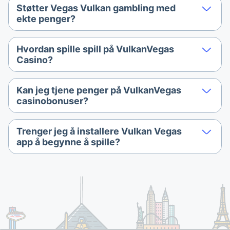
Støtter Vegas Vulkan gambling med
ekte penger?
Hvordan spille spill på VulkanVegas
Casino?
Kan jeg tjene penger på VulkanVegas
casinobonuser?
Trenger jeg å installere Vulkan Vegas
app å begynne å spille?