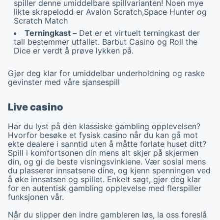
spiller denne umiddelbare spillvarianten! Noen mye
likte skrapelodd er Avalon Scratch,Space Hunter og
Scratch Match
Terningkast –
Det er et virtuelt terningkast der
tall bestemmer utfallet. Barbut Casino og Roll the
Dice er verdt å prøve lykken på.
Gjør deg klar for umiddelbar underholdning og raske
gevinster med våre sjansespill
Live casino
Har du lyst på den klassiske gambling opplevelsen?
Hvorfor besøke et fysisk casino når du kan gå mot
ekte dealere i sanntid uten å måtte forlate huset ditt?
Spill i komfortsonen din mens alt skjer på skjermen
din, og gi de beste visningsvinklene. Vær sosial mens
du plasserer innsatsene dine, og kjenn spenningen ved
å øke innsatsen og spillet. Enkelt sagt, gjør deg klar
for en autentisk gambling opplevelse med flerspiller
funksjonen vår.
Når du slipper den indre gambleren løs, la oss foreslå