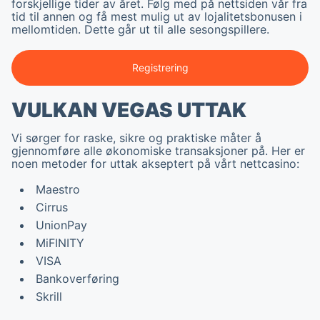
forskjellige tider av året. Følg med på nettsiden vår fra
tid til annen og få mest mulig ut av lojalitetsbonusen i
mellomtiden. Dette går ut til alle sesongspillere.
Registrering
VULKAN VEGAS UTTAK
Vi sørger for raske, sikre og praktiske måter å
gjennomføre alle økonomiske transaksjoner på. Her er
noen metoder for uttak akseptert på vårt nettcasino:
Maestro
Cirrus
UnionPay
MiFINITY
VISA
Bankoverføring
Skrill