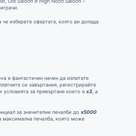
st, Old Saloon и High Noon Saloon –
играчи.
а че изберете офертата, която ви допада
ova е фантастичен начин да изпитате
зплатните си завъртания, регистрирайте
 и условията за превъртане което е
х3
, а
тенциал за значителни печалби до
х5000
га максимална печалба, която може