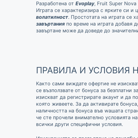
Разработенa от
Evoplay
, Fruit Super No
Играта се характеризира с ярките си и
волатилност
. Простотата на играта се х
завъртания
по време на играта добавя д
завъртане може да доведе до значителни
ПРАВИЛА И УСЛОВИЯ 
Както сами виждате офертие не изискв
се възползвате от бонуса за безплатни 
изискват да регистрирате акаунт и да п
която живеете. За да активирате бонуса
наличността на бонуса във wашата страна
че сте прочели внимателно условията на
всички други специфични условия.