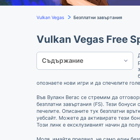
Vulkan Vegas
Безплатни завъртания
Vulkan Vegas Free S
Съдържание
опознаете нови игри и да спечелите гол
Във Вулакн Вегас се стремим да отговор
безплатни завъртания (FS). Тези бонуси
печелите. Описаните тук безплатни врът
уебсайт. Можете да активирате тези бон
Този линк е ексклузивният начин да полу
Моля, имайте предвид, че само един без