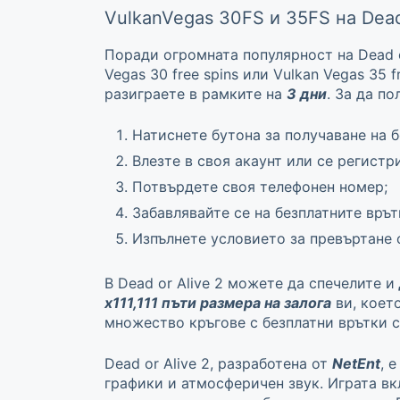
VulkanVegas 30FS и 35FS на Dead 
Поради огромната популярност на Dead o
Vegas 30 free spins
или
Vulkan Vegas 35 f
разиграете в рамките на
3 дни
. За да п
Натиснете бутона за получаване на б
Влезте в своя акаунт или се регистр
Потвърдете своя телефонен номер;
Забавлявайте се на безплатните врът
Изпълнете условието за превъртане
В Dead or Alive 2 можете да спечелите и
х111,111 пъти размера на залога
ви, коет
множество кръгове с безплатни врътки с
Dead or Alive 2, разработена от
NetEnt
, 
графики и атмосферичен звук. Играта в