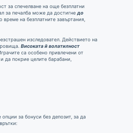
ст за спечелване на още безплатни
иал за печалба може да достигне
до
 време на безплатните завъртания,
 безстрашен изследовател. Действието на
ъкровища.
Високата й волатилност
 Играчите са особено привлечени от
и да покрие целите барабани,
опции за бонуси без депозит, за да
врътки: