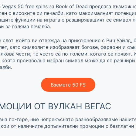
 Vegas 50 free spins
за Book of Dead предлага възможно
стен с високите си печалби, като максималният потенц
вшите функции на играта е разширяващият се символ по
и за голяма печалба.
 е слот, който ви отвежда на приключение с Рич Уайлд,
ипет, като символите изобразяват богове, фараони и с
олкова чести, те често са по-големи, когато се появят.
и която произволно избран символ може да се разшири 
алби.
Вземете 50 FS
ОМОЦИИ ОТ ВУЛКАН ВЕГАС
ана по-горе, ние непрекъснато разнообразяваме нашите 
якои от наличните допълнителни промоции с безплатни 