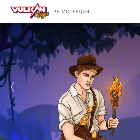
РЕГИСТРАЦИЯ