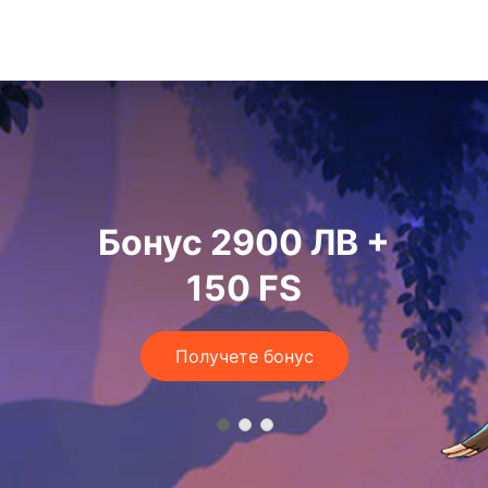
Бонус 2900 ЛВ +
150 FS
Получете бонус