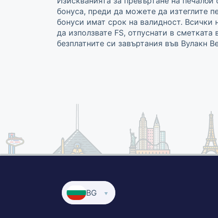
Изискванията за превъртане на печалби
бонуса, преди да можете да изтеглите п
бонуси имат срок на валидност. Всички 
да използвате FS, отпуснати в сметката 
безплатните си завъртания във Вулакн В
BG