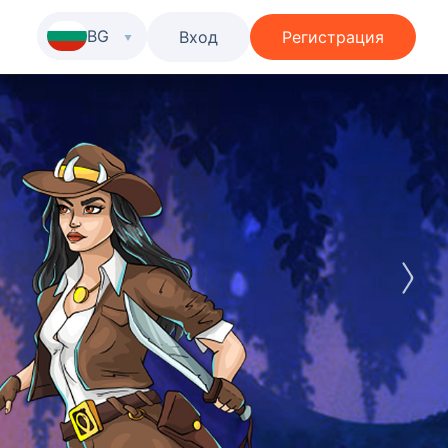
BG
Вход
Регистрация